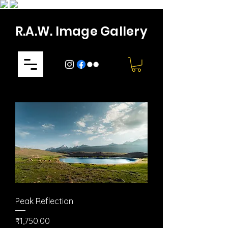
R.A.W. Image Gallery
Peak Reflection
मूल्य
₹1,750.00